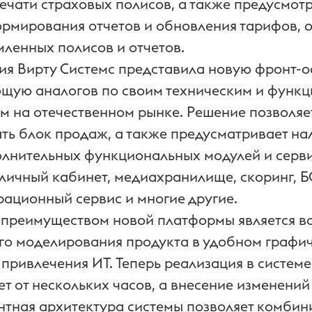
ечати страховых полисов, а также предусмот
рмирования отчетов и обновления тарифов, 
ленных полисов и отчетов.
ания Вирту Системс представила новую фронт-
ющую аналогов по своим техническим и функ
м на отечественном рынке. Решение позволяе
ть блок продаж, а также предусматривает на
лнительных функциональных модулей и серви
 личный кабинет, медиахранилище, скоринг, Б
рационный сервис и многие другие.
преимуществом новой платформы является в
го моделирования продукта в удобном графи
 привлечения ИТ. Теперь реализация в систем
т от нескольких часов, а внесение изменений
нтная архитектура системы позволяет комбин