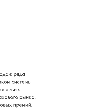
родаж ряда
иком системы
раслевых
ахового рынка.
ховых премий,