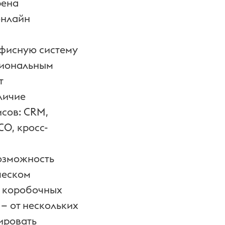
рена
онлайн
офисную систему
циональным
т
личие
сов: CRM,
СО, кросс-
озможность
ческом
е коробочных
 — от нескольких
ировать