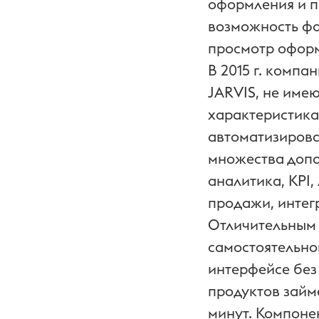
оформления и п
возможность фо
просмотр оформ
В 2015 г. комп
JARVIS, не име
характеристика
автоматизирова
множества допо
аналитика, KPI,
продажи, интег
Отличительным 
самостоятельно
интерфейсе без
продуктов займе
минут. Компоне