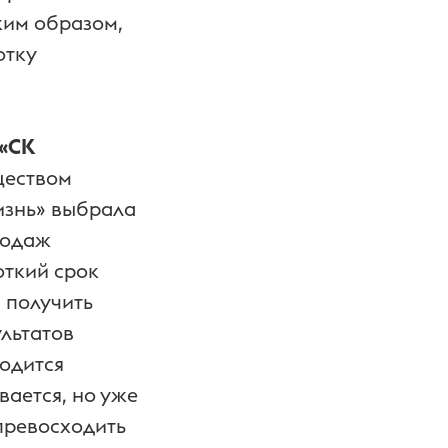
ким образом,
отку
 «СК
ществом
изнь» выбрала
родаж
откий срок
 получить
льтатов
ходится
вается, но уже
 превосходить