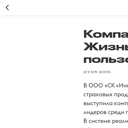
Компа
Жизнь
польз
27.04.2015
В ООО «СК «Инг
страховых прод
выступила комп
лидеров среди 
В системе реал