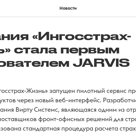
Новости
ния «Ингосстрах-
» стала первым
ователем JARVIS
осстрах-Жизнь» запущен пилотный сервис п
уктов через новый веб-интерфейс. Разработч
ания Вирту Системс, являющаяся одним из от
поставщиков фронт-офисных решений для стр
изована стандартная процедура расчета стра