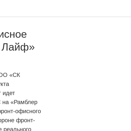
исное
 Лайф»
ООО «СК
укта
т идет
С на «Рамблер
фронт-офисного
ороне фронт-
е реального