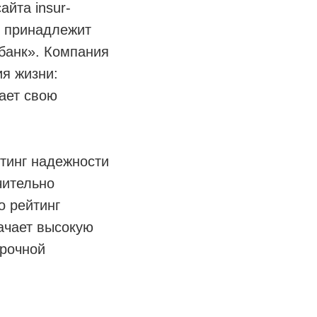
айта insur-
» принадлежит
банк». Компания
ия жизни:
ает свою
йтинг надежности
чительно
о рейтинг
начает высокую
срочной