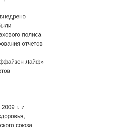
 внедрено
были
ахового полиса
рования отчетов
йффайзен Лайф»
ктов
2009 г. и
здоровья,
ского союза