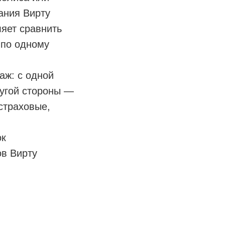
ания Вирту
яет сравнить
 по одному
аж: с одной
ругой стороны —
страховые,
ок
ов Вирту