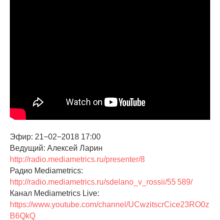
Эфир: 21−02−2018 17:00
Ведущий: Алексей Ларин
http://radio.mediametrics.ru/presenter/8
Радио Mediametrics:
http://radio.mediametrics.ru/sdelano_v_rossii/55 589/
Канал Mediametrics Live:
https://www.youtube.com/channel/UCwzitscrCice23RO0z
B6QkQ