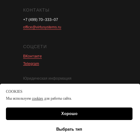
КОНТАКТЫ
+7 (499) 70–333–07
office@virtusystems.ru
СОЦСЕТИ
ВКонтакте
Telegram
Юридическая информация
Политика по обработке персональных данных
COOKIES
Политика cookies
Мы используем
cookies
для работы сайта.
Стоимость
Хорошо
© ООО «Вирту Системс», 2008–2026
Выбрать тип